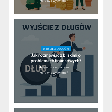
2 821 wyświetleń
WYJŚCIE Z DŁUGÓW
Jak rozmawiać z bliskimi o
problemach finansowych?
Finansopedia.com
2 940 wyświetleń