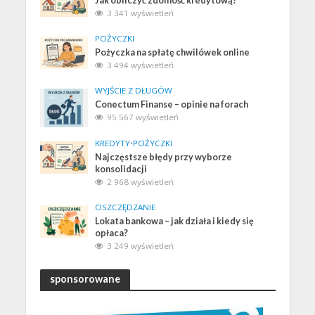
Jak obliczyć zdolność kredytową?
3 341 wyświetleń
POŻYCZKI
Pożyczka na spłatę chwilówek online
3 494 wyświetleń
WYJŚCIE Z DŁUGÓW
Conectum Finanse – opinie na forach
95 567 wyświetleń
KREDYTY
•
POŻYCZKI
Najczęstsze błędy przy wyborze
konsolidacji
2 968 wyświetleń
OSZCZĘDZANIE
Lokata bankowa – jak działa i kiedy się
opłaca?
3 249 wyświetleń
sponsorowane