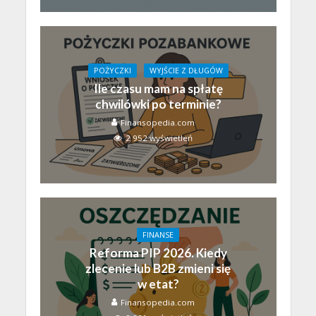
POŻYCZKI
WYJŚCIE Z DŁUGÓW
Ile czasu mam na spłatę
chwilówki po terminie?
Finansopedia.com
2 952 wyświetleń
FINANSE
Reforma PIP 2026. Kiedy
zlecenie lub B2B zmieni się
w etat?
Finansopedia.com