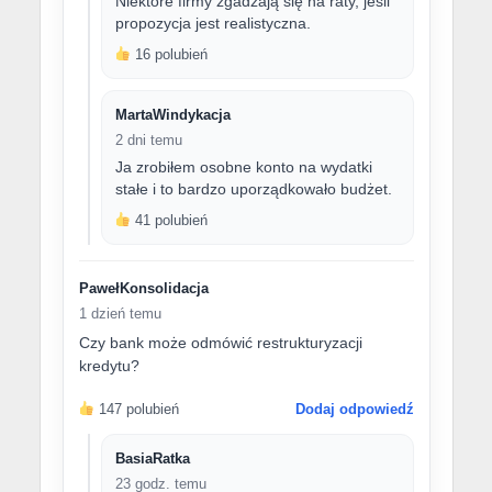
Niektóre firmy zgadzają się na raty, jeśli
propozycja jest realistyczna.
16 polubień
MartaWindykacja
2 dni temu
Ja zrobiłem osobne konto na wydatki
stałe i to bardzo uporządkowało budżet.
41 polubień
PawełKonsolidacja
1 dzień temu
Czy bank może odmówić restrukturyzacji
kredytu?
147 polubień
Dodaj odpowiedź
BasiaRatka
23 godz. temu