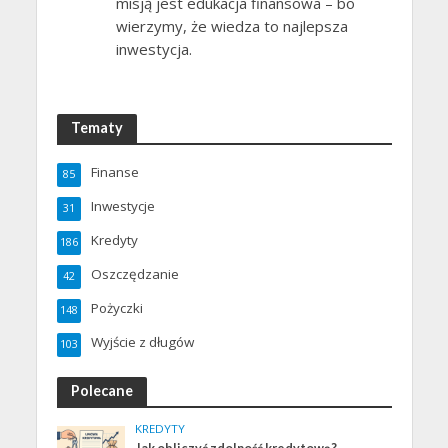
misją jest edukacja finansowa – bo
wierzymy, że wiedza to najlepsza
inwestycja.
Tematy
Finanse
85
Inwestycje
31
Kredyty
186
Oszczędzanie
42
Pożyczki
148
Wyjście z długów
103
Polecane
KREDYTY