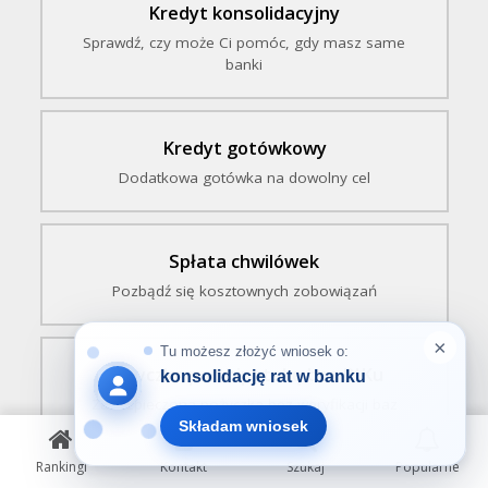
Kredyt konsolidacyjny
Sprawdź, czy może Ci pomóc, gdy masz same
banki
Kredyt gotówkowy
Dodatkowa gotówka na dowolny cel
Spłata chwilówek
Pozbądź się kosztownych zobowiązań
Pożyczka pod hipotekę bez BIKu
Zabezpieczona pożyczka bez weryfikacji baz
dłużników
Rankingi
Kontakt
Szukaj
Popularne