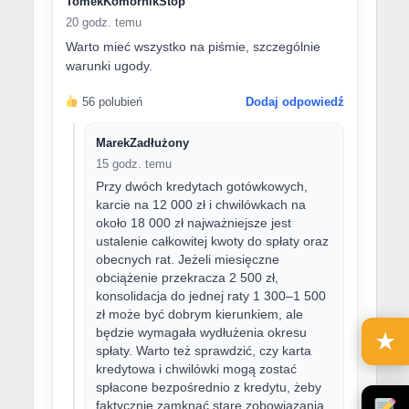
TomekKomornikStop
20 godz. temu
Warto mieć wszystko na piśmie, szczególnie
warunki ugody.
56 polubień
Dodaj odpowiedź
MarekZadłużony
15 godz. temu
Przy dwóch kredytach gotówkowych,
karcie na 12 000 zł i chwilówkach na
około 18 000 zł najważniejsze jest
ustalenie całkowitej kwoty do spłaty oraz
obecnych rat. Jeżeli miesięczne
obciążenie przekracza 2 500 zł,
konsolidacja do jednej raty 1 300–1 500
zł może być dobrym kierunkiem, ale
będzie wymagała wydłużenia okresu
★
spłaty. Warto też sprawdzić, czy karta
kredytowa i chwilówki mogą zostać
spłacone bezpośrednio z kredytu, żeby
faktycznie zamknąć stare zobowiązania.