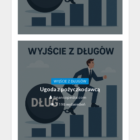
WYJŚCIE Z DŁUGÓW
Ugoda z pożyczkodawcą
Finansopedia.com
3 198 wyświetleń