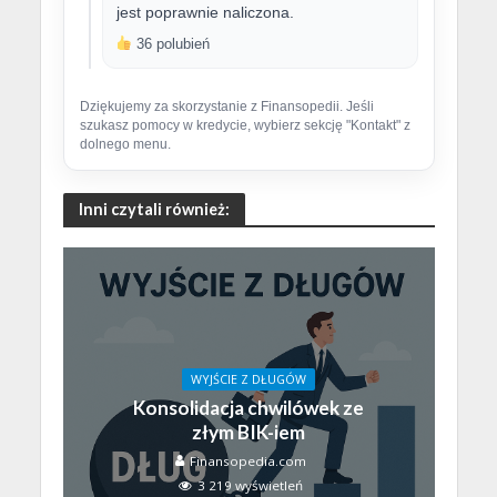
jest poprawnie naliczona.
36 polubień
Dziękujemy za skorzystanie z Finansopedii. Jeśli
szukasz pomocy w kredycie, wybierz sekcję "Kontakt" z
dolnego menu.
Inni czytali również:
WYJŚCIE Z DŁUGÓW
Konsolidacja chwilówek ze
złym BIK-iem
Finansopedia.com
3 219 wyświetleń