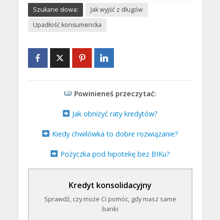
Na dowolny cel
Pomoc prawna
Szukane słowa:
Jak wyjść z długów
Kredyt gotówkowy
Oddłużanie prawne
Upadłość konsumencka
Stabilne finansowanie
Profesjonalna pomoc prawna
bankowe z jasnymi
dla osób zadłużonych. Analiza
warunkami, kwotą nawet do
umów, negocjacje i realne
200 tys. zł na 120 miesięcy.
wsparcie.
Złóż wniosek
Sprawdź pomoc
Powinieneś przeczytać:
Jak obniżyć raty kredytów?
Kiedy chwilówka to dobre rozwiązanie?
Pożyczka pod hipotekę bez BIKu?
Kredyt konsolidacyjny
Sprawdź, czy może Ci pomóc, gdy masz same
banki