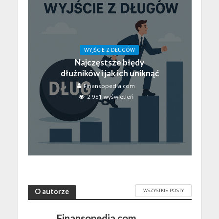
WYJŚCIE Z DŁUGÓW
Najczęstsze błędy
dłużników i jak ich uniknąć
Finansopedia.com
2 951 wyświetleń
WSZYSTKIE POSTY
O autorze
Finansopedia.com