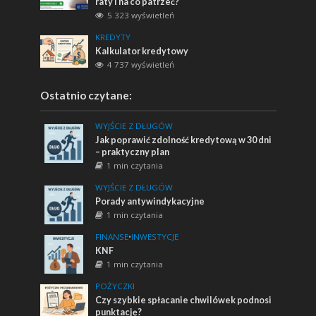
raty i na co patrzeć?
5 323 wyświetleń
KREDYTY
Kalkulator kredytowy
4 737 wyświetleń
Ostatnio czytane:
WYJŚCIE Z DŁUGÓW
Jak poprawić zdolność kredytową w 30 dni
– praktyczny plan
1 min czytania
WYJŚCIE Z DŁUGÓW
Porady antywindykacyjne
1 min czytania
FINANSE
•
INWESTYCJE
KNF
1 min czytania
POŻYCZKI
Czy szybkie spłacanie chwilówek podnosi
punktację?