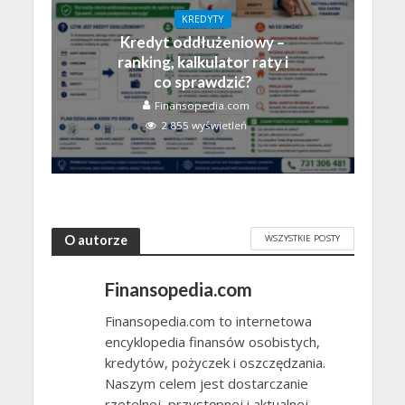
KREDYTY
Kredyt oddłużeniowy –
ranking, kalkulator raty i
co sprawdzić?
Finansopedia.com
2 855 wyświetleń
WSZYSTKIE POSTY
O autorze
Finansopedia.com
Finansopedia.com to internetowa
encyklopedia finansów osobistych,
kredytów, pożyczek i oszczędzania.
Naszym celem jest dostarczanie
rzetelnej, przystępnej i aktualnej