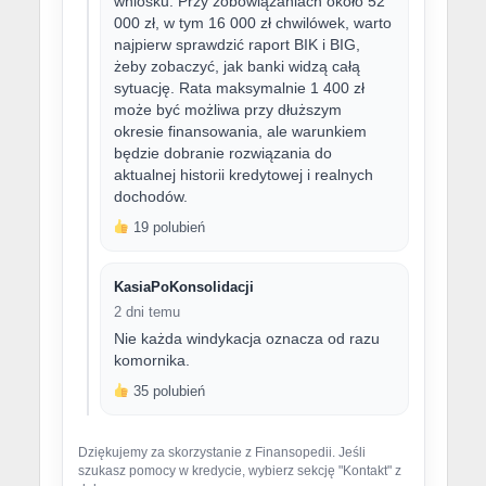
wniosku. Przy zobowiązaniach około 52
000 zł, w tym 16 000 zł chwilówek, warto
najpierw sprawdzić raport BIK i BIG,
żeby zobaczyć, jak banki widzą całą
sytuację. Rata maksymalnie 1 400 zł
może być możliwa przy dłuższym
okresie finansowania, ale warunkiem
będzie dobranie rozwiązania do
aktualnej historii kredytowej i realnych
dochodów.
19 polubień
KasiaPoKonsolidacji
2 dni temu
Nie każda windykacja oznacza od razu
komornika.
35 polubień
Dziękujemy za skorzystanie z Finansopedii. Jeśli
szukasz pomocy w kredycie, wybierz sekcję "Kontakt" z