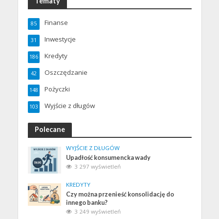
Tematy
Finanse
85
Inwestycje
31
Kredyty
186
Oszczędzanie
42
Pożyczki
148
Wyjście z długów
103
Polecane
WYJŚCIE Z DŁUGÓW
Upadłość konsumencka wady
3 297 wyświetleń
KREDYTY
Czy można przenieść konsolidację do
innego banku?
3 249 wyświetleń