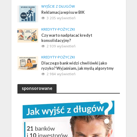
WYJŚCIE Z DŁUGÓW
Reklamacja wpisu w BIK
3 205 wyświetleń
KREDYTY
•
POŻYCZKI
Czy warto nadpłacać kredyt
konsolidacyjny?
2 939 wyświetleń
KREDYTY
•
POŻYCZKI
Dlaczego bank widzi chwilówki jako
ryzyko? Wyjaśniam, jak myślą algorytmy
2 984 wyświetleń
sponsorowane