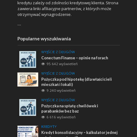
kredytu zależy od zdolności kredytowej klienta. Strona
zawiera linki afiliacyjne partnerów, z których może
otrzymywać wynagrodzenie.
```
Popularne wyszukiwania
WYJŚCIE Z DŁUGÓW
Conectum Finanse – opinie na forach
95 642 wyświetleń
WYJŚCIE Z DŁUGÓW
Pożyczka pod hipotekę (dla właścicieli
mieszkań i lokali)
9 240 wyświetleń
WYJŚCIE Z DŁUGÓW
Pożyczka na spłatę chwilówek i
parabanków bez baz
6 616 wyświetleń
KREDYTY
Kredyt konsolidacyjny – kalkulator jednej