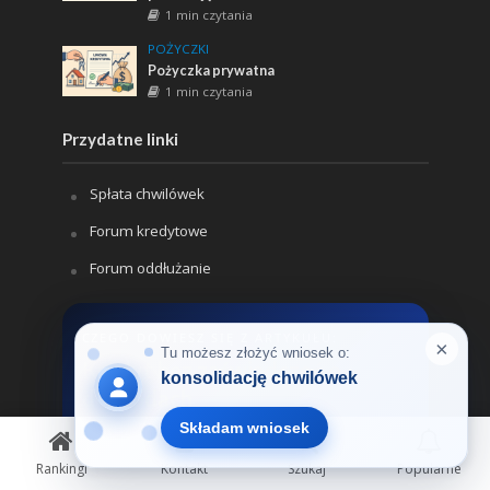
1 min czytania
POŻYCZKI
Pożyczka prywatna
1 min czytania
Przydatne linki
Spłata chwilówek
Forum kredytowe
Forum oddłużanie
CZEGO DOWIESZ SIĘ Z ARTYKUŁU:
Kredyt bez zaświadczeń o
dochodach
Produkt pozbawiony wymogu
przedstawiania zaświadczeń od pracodawcy
Rankingi
Kontakt
Szukaj
Popularne
czy PIT-ów, oparty na uproszczonym