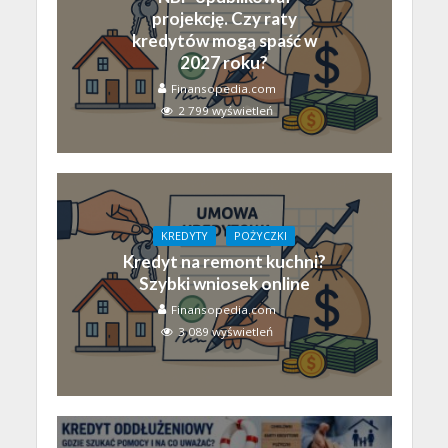
projekcję. Czy raty
kredytów mogą spaść w
2027 roku?
Finansopedia.com
2 799 wyświetleń
KREDYTY
POŻYCZKI
Kredyt na remont kuchni?
Szybki wniosek online
Finansopedia.com
3 089 wyświetleń