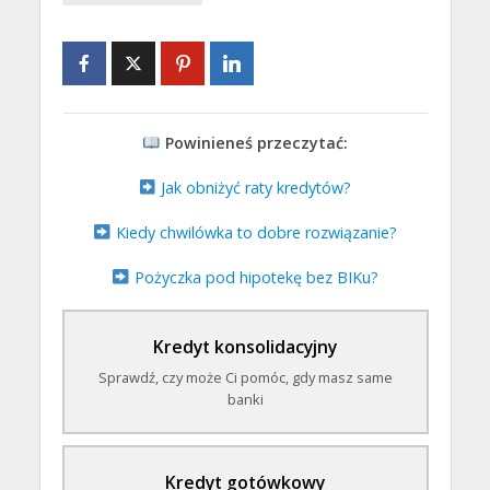
200 tys. zł na 120 miesięcy.
wsparcie.
Złóż wniosek
Sprawdź pomoc
Powinieneś przeczytać:
Jak obniżyć raty kredytów?
Kiedy chwilówka to dobre rozwiązanie?
Pożyczka pod hipotekę bez BIKu?
Kredyt konsolidacyjny
Sprawdź, czy może Ci pomóc, gdy masz same
banki
Kredyt gotówkowy