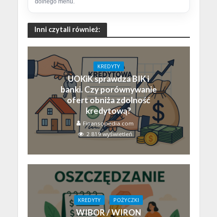
dolnego menu.
Inni czytali również:
KREDYTY
UOKiK sprawdza BIK i
banki. Czy porównywanie
ofert obniża zdolność
kredytową?
Finansopedia.com
2 819 wyświetleń
KREDYTY
POŻYCZKI
WIBOR / WIRON