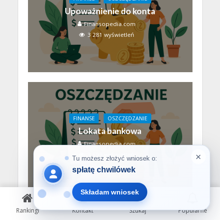
Upoważnienie do konta
Finansopedia.com
3 281 wyświetleń
FINANSE
OSZCZĘDZANIE
Lokata bankowa
Finansopedia.com
3 699 wyświetleń
Rankingi
Kontakt
Szukaj
Popularne