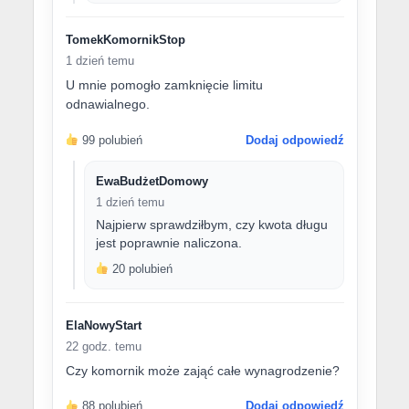
TomekKomornikStop
1 dzień temu
U mnie pomogło zamknięcie limitu
odnawialnego.
99 polubień
Dodaj odpowiedź
EwaBudżetDomowy
1 dzień temu
Najpierw sprawdziłbym, czy kwota długu
jest poprawnie naliczona.
20 polubień
ElaNowyStart
22 godz. temu
Czy komornik może zająć całe wynagrodzenie?
88 polubień
Dodaj odpowiedź