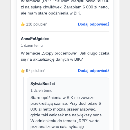
W temacie „RPP”: Szukam kredytu około 35 000
zł na spłatę chwilówek. Zarabiam 6 000 zł netto,
ale mam stare opóźnienia w BIK.
138 polubień
Dodaj odpowiedź
AnnaPoUgódce
1 dzień temu
W temacie „Stopy procentowe”: Jak długo czeka
się na aktualizację danych w BIK?
97 polubień
Dodaj odpowiedź
SylwiaBudżet
1 dzień temu
Stare opóźnienia w BIK nie zawsze
przekreślają szanse. Przy dochodzie 6
000 zł netto można przeanalizować,
gdzie taki wniosek ma największy sens.
W odniesieniu do tematu „RPP” warto
przeanalizować całą sytuację