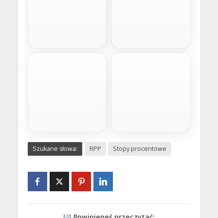
Szybka decyzja
Wygodne raty
Chwilówka
Pożyczka na raty
Gotówka na już. Minimum
Spłata w miesięcznych ratach
formalności, szybka decyzja i
dopasowanych do budżetu.
wniosek online bez
Idealna na większe wydatki.
wychodzenia z domu.
Złóż wniosek
Złóż wniosek
Na dowolny cel
Pomoc prawna
Szukane słowa:
RPP
Stopy procentowe
Kredyt gotówkowy
Oddłużanie prawne
Stabilne finansowanie
Profesjonalna pomoc prawna
bankowe z jasnymi
dla osób zadłużonych. Analiza
warunkami, kwotą nawet do
umów, negocjacje i realne
200 tys. zł na 120 miesięcy.
wsparcie.
Złóż wniosek
Sprawdź pomoc
Powinieneś przeczytać: