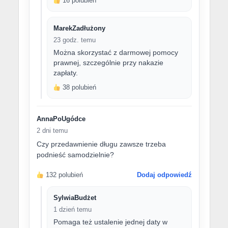
16 polubień
MarekZadłużony
23 godz. temu
Można skorzystać z darmowej pomocy
prawnej, szczególnie przy nakazie
zapłaty.
38 polubień
AnnaPoUgódce
2 dni temu
Czy przedawnienie długu zawsze trzeba
podnieść samodzielnie?
132 polubień
Dodaj odpowiedź
SylwiaBudżet
1 dzień temu
Pomaga też ustalenie jednej daty w