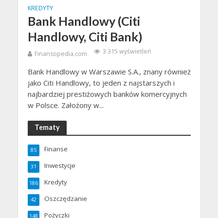
KREDYTY
Bank Handlowy (Citi
Handlowy, Citi Bank)
3 315 wyświetleń
Finansopedia.com
Bank Handlowy w Warszawie S.A., znany również
jako Citi Handlowy, to jeden z najstarszych i
najbardziej prestiżowych banków komercyjnych
w Polsce. Założony w...
Tematy
Finanse
85
Inwestycje
31
Kredyty
186
Oszczędzanie
42
Pożyczki
148