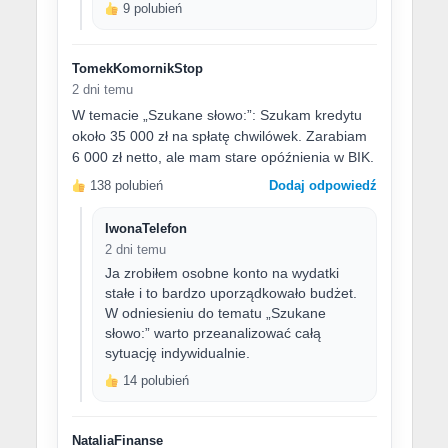
9 polubień
TomekKomornikStop
2 dni temu
W temacie „Szukane słowo:”: Szukam kredytu
około 35 000 zł na spłatę chwilówek. Zarabiam
6 000 zł netto, ale mam stare opóźnienia w BIK.
138 polubień
Dodaj odpowiedź
IwonaTelefon
2 dni temu
Ja zrobiłem osobne konto na wydatki
stałe i to bardzo uporządkowało budżet.
W odniesieniu do tematu „Szukane
słowo:” warto przeanalizować całą
sytuację indywidualnie.
14 polubień
NataliaFinanse