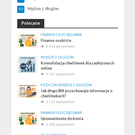
Wyjście z długów
103
Polecane
FINANSE
•
OSZCZĘDZANIE
Finanse osobiste
3 354 wyświetleń
WYJŚCIE Z DŁUGÓW
Konsolidacja chwilówek dla zadłużonych
online
3 165 wyświetleń
POŻYCZKI
•
WYJŚCIE Z DŁUGÓW
Jak długo BIK przechowuje informacje o
chwilówkach?
3 122 wyświetleń
FINANSE
•
OSZCZĘDZANIE
Upoważnienie do konta
3 284 wyświetleń