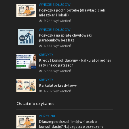
WYJŚCIE Z DŁUGÓW
Pożyczka pod hipotekę (dla właścicieli
mieszkań i lokali)
9 244 wyświetleń
WYJŚCIE Z DŁUGÓW
Pożyczka na spłatę chwilówek i
parabanków bez baz
6 661 wyświetleń
KREDYTY
Kredyt konsolidacyjny – kalkulator jednej
raty i na co patrzeć?
5 334 wyświetleń
KREDYTY
Kalkulator kredytowy
4 737 wyświetleń
Ostatnio czytane:
POŻYCZKI
Dlaczego odrzucili mój wniosek o
konsolidację? Najczęstsze przyczyny