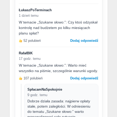
ŁukaszPoTerminach
1 dzień temu
W temacie „Szukane słowo:”: Czy ktoś odzyskał
kontrolę nad budżetem po kilku miesiącach
planu spłat?
52 polubień
Dodaj odpowiedź
RafałBIK
17 godz. temu
W temacie „Szukane słowo:”: Warto mieć
wszystko na piśmie, szczególnie warunki ugody.
107 polubień
Dodaj odpowiedź
SpłacamNaSpokojnie
9 godz. temu
Dobrze działa zasada: najpierw opłaty
stałe, potem zaległości. W odniesieniu
do tematu „Szukane słowo:” warto
przeanalizować całą sytuację