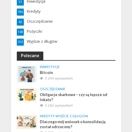
Inwestycje
31
Kredyty
186
Oszczędzanie
42
Pożyczki
148
Wyjście z długów
103
Polecane
INWESTYCJE
Bitcoin
3 249 wyświetleń
OSZCZĘDZANIE
Obligacje skarbowe – czy są lepsze od
lokaty?
3 282 wyświetleń
KREDYTY
•
WYJŚCIE Z DŁUGÓW
Dlaczego mój wniosek o konsolidację
został odrzucony?