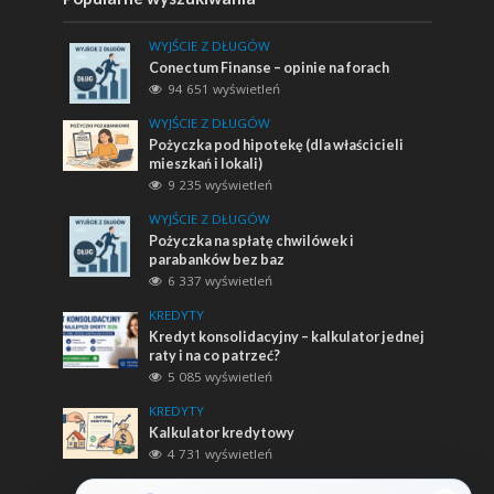
WYJŚCIE Z DŁUGÓW
Conectum Finanse – opinie na forach
94 651 wyświetleń
WYJŚCIE Z DŁUGÓW
Pożyczka pod hipotekę (dla właścicieli
mieszkań i lokali)
9 235 wyświetleń
WYJŚCIE Z DŁUGÓW
Pożyczka na spłatę chwilówek i
parabanków bez baz
6 337 wyświetleń
KREDYTY
Kredyt konsolidacyjny – kalkulator jednej
raty i na co patrzeć?
5 085 wyświetleń
KREDYTY
Kalkulator kredytowy
4 731 wyświetleń