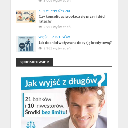
3 009 wyświetleń
KREDYTY
•
POŻYCZKI
Czy konsolidacja opłaca się przy niskich
ratach?
2 951 wyświetleń
WYJŚCIE Z DŁUGÓW
Jak dochód wpływa na decyzję kredytową?
2 963 wyświetleń
sponsorowane