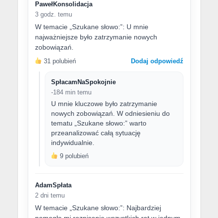
PawełKonsolidacja
3 godz. temu
W temacie „Szukane słowo:”: U mnie
najważniejsze było zatrzymanie nowych
zobowiązań.
31 polubień
Dodaj odpowiedź
SpłacamNaSpokojnie
-184 min temu
U mnie kluczowe było zatrzymanie
nowych zobowiązań. W odniesieniu do
tematu „Szukane słowo:” warto
przeanalizować całą sytuację
indywidualnie.
9 polubień
AdamSpłata
2 dni temu
W temacie „Szukane słowo:”: Najbardziej
pomogło mi rozpisanie wszystkich rat w jednym