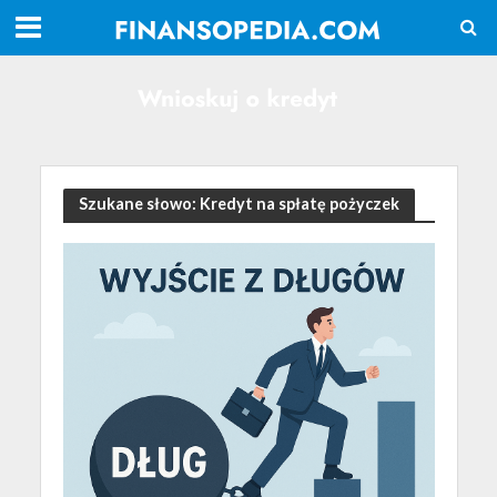
Szukane słowo: Kredyt na spłatę pożyczek