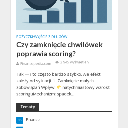
POŻYCZKI
WYJŚCIE Z DŁUGÓW
•
Czy zamknięcie chwilówek
poprawia scoring?
2 945 wyświetleń
Finansopedia.com
Tak — i to często bardzo szybko. Ale efekt
zależy od sytuacji. 1. Zamknięcie małych
zobowiązań Wpływ:
natychmiastowy wzrost
scoringuMechanizm: spadek...
Tematy
Finanse
85