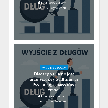
Finansopedia.com
3 275 wyświetleń
WYJŚCIE Z DŁUGÓW
Dlaczego trudno jest
przerwać cykl zadłużenia?
Psychologia nawyków i
emocji
Finansopedia.com
2 975 wyświetleń