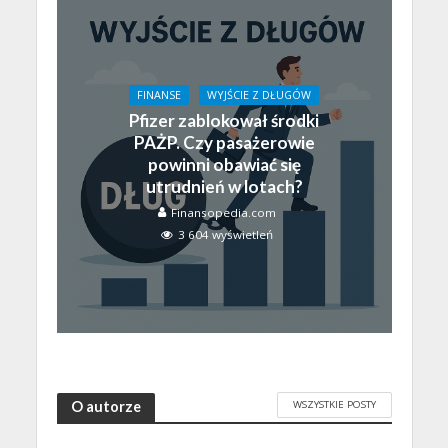
FINANSE
WYJŚCIE Z DŁUGÓW
Pfizer zablokował środki
PAŻP. Czy pasażerowie
powinni obawiać się
utrudnień w lotach?
Finansopedia.com
3 604 wyświetleń
WSZYSTKIE POSTY
O autorze