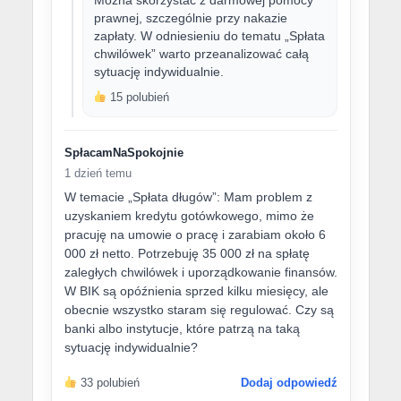
Można skorzystać z darmowej pomocy
prawnej, szczególnie przy nakazie
zapłaty. W odniesieniu do tematu „Spłata
chwilówek” warto przeanalizować całą
sytuację indywidualnie.
15 polubień
SpłacamNaSpokojnie
1 dzień temu
W temacie „Spłata długów”: Mam problem z
uzyskaniem kredytu gotówkowego, mimo że
pracuję na umowie o pracę i zarabiam około 6
000 zł netto. Potrzebuję 35 000 zł na spłatę
zaległych chwilówek i uporządkowanie finansów.
W BIK są opóźnienia sprzed kilku miesięcy, ale
obecnie wszystko staram się regulować. Czy są
banki albo instytucje, które patrzą na taką
sytuację indywidualnie?
33 polubień
Dodaj odpowiedź