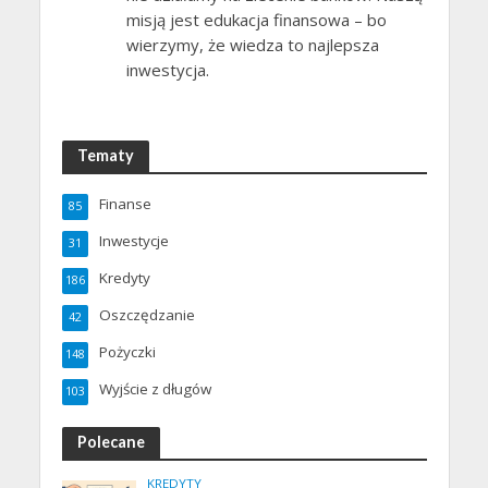
misją jest edukacja finansowa – bo
wierzymy, że wiedza to najlepsza
inwestycja.
Tematy
Finanse
85
Inwestycje
31
Kredyty
186
Oszczędzanie
42
Pożyczki
148
Wyjście z długów
103
Polecane
KREDYTY