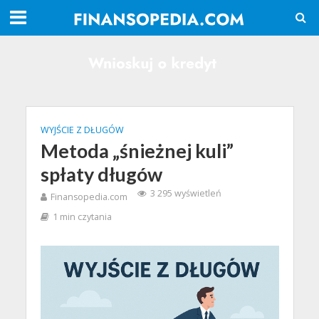
WYJŚCIE Z DŁUGÓW
Metoda „śnieżnej kuli”
spłaty długów
3 295 wyświetleń
Finansopedia.com
1 min czytania