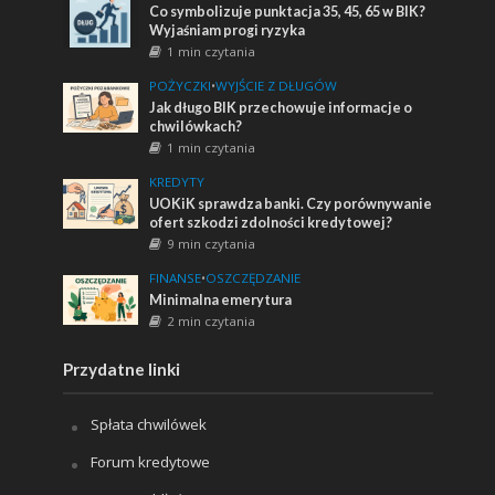
Co symbolizuje punktacja 35, 45, 65 w BIK?
Wyjaśniam progi ryzyka
1 min czytania
POŻYCZKI
•
WYJŚCIE Z DŁUGÓW
Jak długo BIK przechowuje informacje o
chwilówkach?
1 min czytania
KREDYTY
UOKiK sprawdza banki. Czy porównywanie
ofert szkodzi zdolności kredytowej?
9 min czytania
FINANSE
•
OSZCZĘDZANIE
Minimalna emerytura
2 min czytania
Przydatne linki
Spłata chwilówek
Forum kredytowe