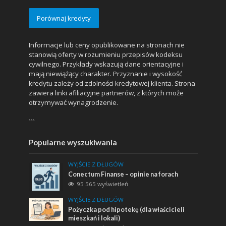
Porównaj kredyty
Informacje lub ceny opublikowane na stronach nie
stanowią oferty w rozumieniu przepisów kodeksu
cywilnego. Przykłady wskazują dane orientacyjne i
mają niewiążący charakter. Przyznanie i wysokość
kredytu zależy od zdolności kredytowej klienta. Strona
zawiera linki afiliacyjne partnerów, z których może
otrzymywać wynagrodzenie.
```
Popularne wyszukiwania
WYJŚCIE Z DŁUGÓW
Conectum Finanse – opinie na forach
95 565 wyświetleń
WYJŚCIE Z DŁUGÓW
Pożyczka pod hipotekę (dla właścicieli
mieszkań i lokali)