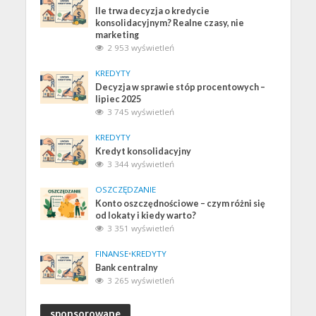
Ile trwa decyzja o kredycie
konsolidacyjnym? Realne czasy, nie
marketing
2 953 wyświetleń
KREDYTY
Decyzja w sprawie stóp procentowych –
lipiec 2025
3 745 wyświetleń
KREDYTY
Kredyt konsolidacyjny
3 344 wyświetleń
OSZCZĘDZANIE
Konto oszczędnościowe – czym różni się
od lokaty i kiedy warto?
3 351 wyświetleń
FINANSE
•
KREDYTY
Bank centralny
3 265 wyświetleń
sponsorowane