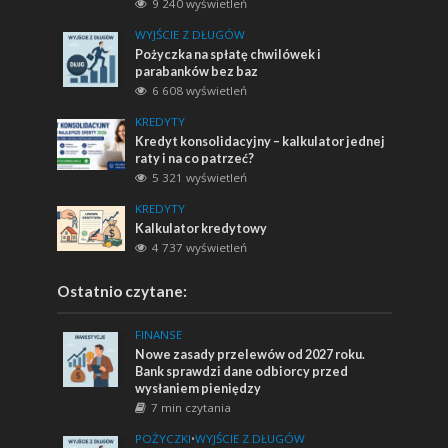
9 240 wyświetleń
WYJŚCIE Z DŁUGÓW
Pożyczka na spłatę chwilówek i
parabanków bez baz
6 608 wyświetleń
KREDYTY
Kredyt konsolidacyjny – kalkulator jednej
raty i na co patrzeć?
5 321 wyświetleń
KREDYTY
Kalkulator kredytowy
4 737 wyświetleń
Ostatnio czytane:
FINANSE
Nowe zasady przelewów od 2027 roku.
Bank sprawdzi dane odbiorcy przed
wysłaniem pieniędzy
7 min czytania
POŻYCZKI
•
WYJŚCIE Z DŁUGÓW