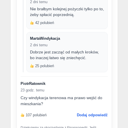
2 dni temu
Nie brałbym kolejnej pożyczki tylko po to,
żeby spłacić poprzednią.
42 polubień
MartaWindykacja
2 dni temu
Dobrze jest zacząć od małych kroków,
bo inaczej łatwo się zniechęcić.
25 polubień
PiotrRatownik
23 godz. temu
Czy windykacja terenowa ma prawo wejść do
mieszkania?
107 polubień
Dodaj odpowiedź
Dziękujemy za skorzystanie z Finansopedii. Jeśli