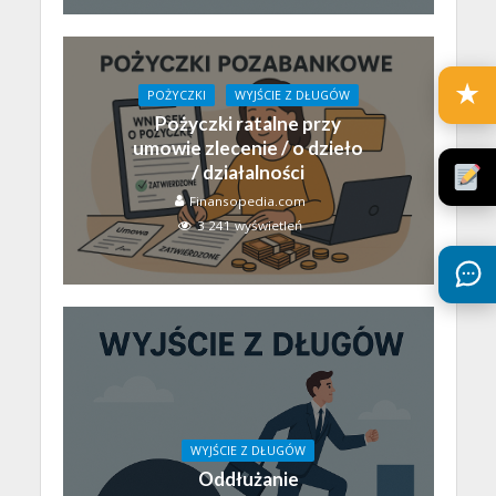
★
POŻYCZKI
WYJŚCIE Z DŁUGÓW
Pożyczki ratalne przy
umowie zlecenie / o dzieło
/ działalności
Finansopedia.com
3 241 wyświetleń
WYJŚCIE Z DŁUGÓW
Oddłużanie