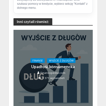
szukasz pomocy w kredycie, wybierz sekcję "Kontakt" z
dolnego menu.
Inni czytali również:
FINANSE
WYJŚCIE Z DŁUGÓW
Upadłość konsumencka
Finansopedia.com
3 371 wyświetleń